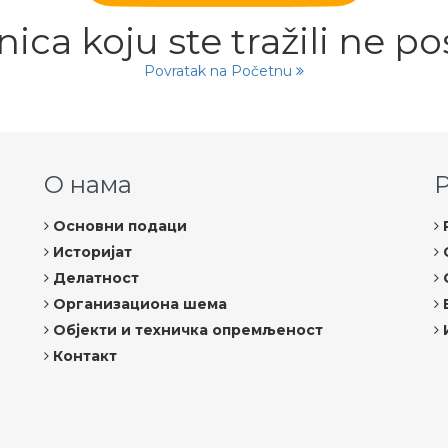
nica koju ste tražili ne pos
Povratak na Početnu
О нама
Основни подаци
Историјат
Делатност
Организациона шема
Објекти и техничка опремљеност
Контакт