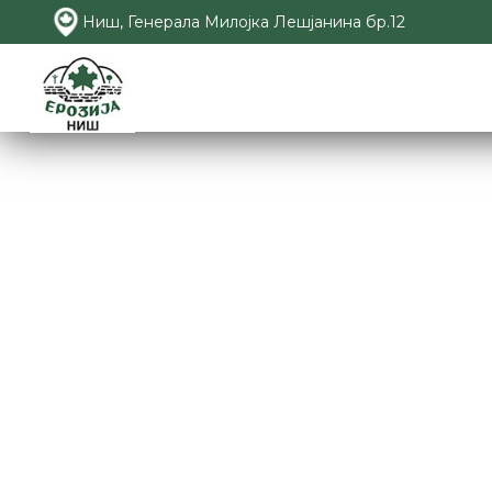
Ниш, Генерала Милојка Лешјанина бр.12