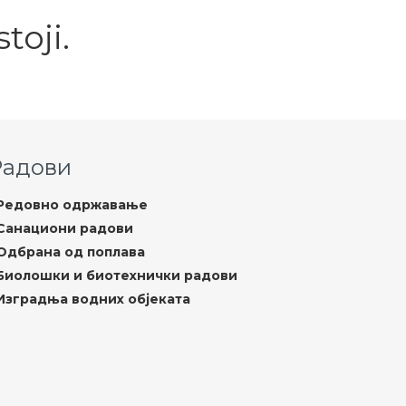
toji.
Радови
Редовно одржавање
Санациони радови
Одбрана од поплава
Биолошки и биотехнички радови
Изградња водних објеката