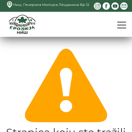
Ниш, Генерала Милојка Лешјанина бр.12