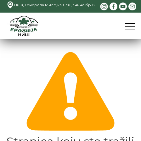
Ниш, Генерала Милојка Лешјанина бр.12