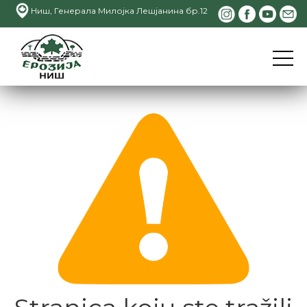
Ниш, Генерала Милојка Лешјанина бр.12