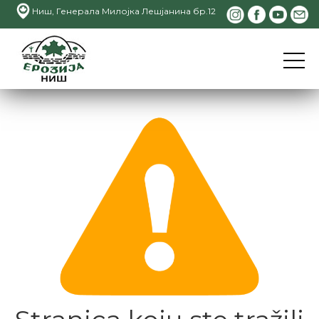
Ниш, Генерала Милојка Лешјанина бр.12