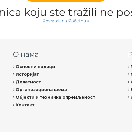
nica koju ste tražili ne pos
Povratak na Početnu
О нама
Основни подаци
Историјат
Делатност
Организациона шема
Објекти и техничка опремљеност
Контакт