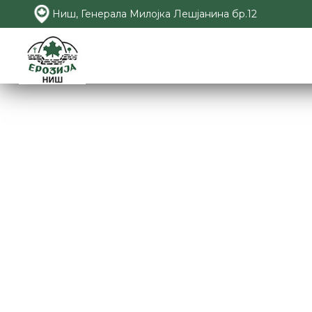
Ниш, Генерала Милојка Лешјанина бр.12