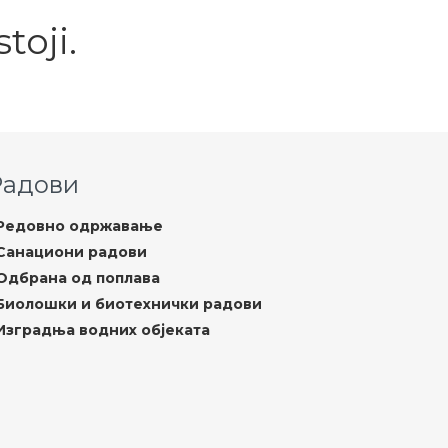
toji.
Радови
Редовно одржавање
Санациони радови
Одбрана од поплава
Биолошки и биотехнички радови
Изградња водних објеката