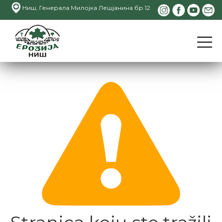
Ниш, Генерала Милојка Лешјанина бр.12